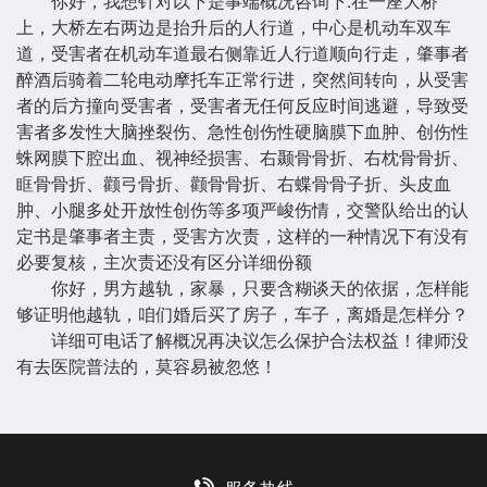
你好，我想针对以下是事端概况咨询下:在一座大桥
上，大桥左右两边是抬升后的人行道，中心是机动车双车
道，受害者在机动车道最右侧靠近人行道顺向行走，肇事者
醉酒后骑着二轮电动摩托车正常行进，突然间转向，从受害
者的后方撞向受害者，受害者无任何反应时间逃避，导致受
害者多发性大脑挫裂伤、急性创伤性硬脑膜下血肿、创伤性
蛛网膜下腔出血、视神经损害、右颞骨骨折、右枕骨骨折、
眶骨骨折、颧弓骨折、颧骨骨折、右蝶骨骨子折、头皮血
肿、小腿多处开放性创伤等多项严峻伤情，交警队给出的认
定书是肇事者主责，受害方次责，这样的一种情况下有没有
必要复核，主次责还没有区分详细份额
你好，男方越轨，家暴，只要含糊谈天的依据，怎样能
够证明他越轨，咱们婚后买了房子，车子，离婚是怎样分？
详细可电话了解概况再决议怎么保护合法权益！律师没
有去医院普法的，莫容易被忽悠！